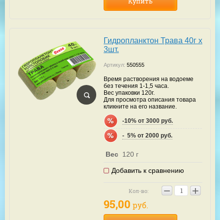
Купить
Гидропланктон Трава 40г х
3шт.
Артикул:
550555
Время растворения на водоеме
без течения 1-1,5 часа.
Вес упаковки 120г.
Для просмотра описания товара
кликните на его название.
-10% от 3000 руб.
-  5% от 2000 руб.
Вес
120 г
Добавить к сравнению
−
+
Кол-во:
95,00
руб.