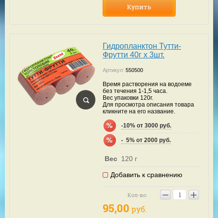
Купить
Гидропланктон Тутти-
Фрутти 40г х 3шт.
Артикул:
550500
Время растворения на водоеме
без течения 1-1,5 часа.
Вес упаковки 120г.
Для просмотра описания товара
кликните на его название.
-10% от 3000 руб.
-  5% от 2000 руб.
Вес
120 г
Добавить к сравнению
−
+
Кол-во:
95,00
руб.