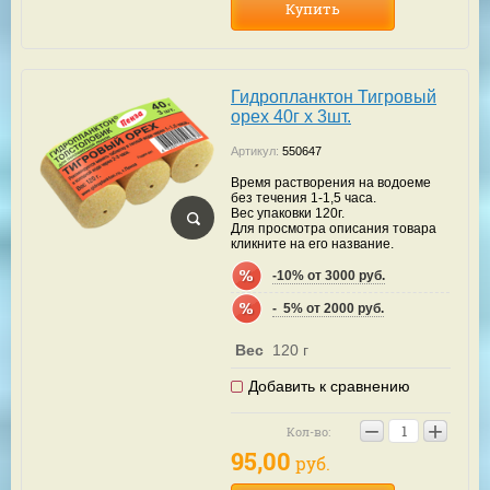
Купить
Гидропланктон Тигровый
орех 40г х 3шт.
Артикул:
550647
Время растворения на водоеме
без течения 1-1,5 часа.
Вес упаковки 120г.
Для просмотра описания товара
кликните на его название.
-10% от 3000 руб.
-  5% от 2000 руб.
Вес
120 г
Добавить к сравнению
−
+
Кол-во:
95,00
руб.