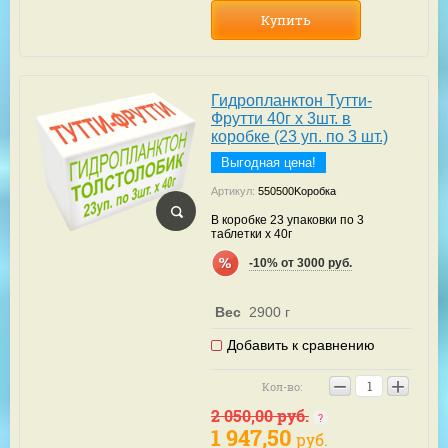
Купить
Гидропланктон Тутти-
Фрутти 40г х 3шт. в
коробке (23 уп. по 3 шт.)
Выгодная цена!
Артикул:
550500Kоробка
В коробке 23 упаковки по 3
таблетки х 40г
-10% от 3000 руб.
Вес
2900 г
Добавить к сравнению
−
+
Кол-во:
2 050,00
руб.
1 947,50
руб.