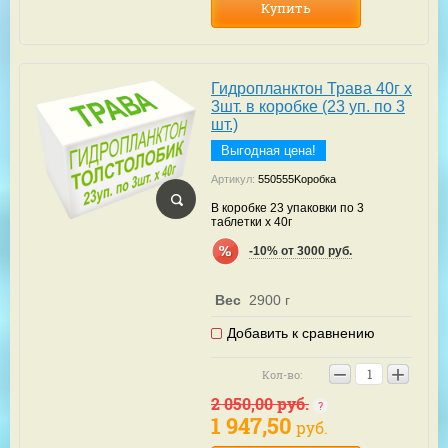
Купить
Гидропланктон Трава 40г х
3шт. в коробке (23 уп. по 3
шт.)
Выгодная цена!
Артикул:
550555Kоробка
В коробке 23 упаковки по 3
таблетки х 40г
-10% от 3000 руб.
Вес
2900 г
Добавить к сравнению
−
+
Кол-во:
2 050,00
руб.
1 947,50
руб.