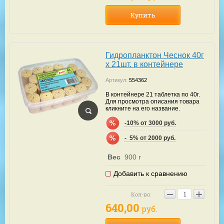
Купить
Гидропланктон Чеснок 40г
х 21шт. в контейнере
Артикул:
554362
В контейнере 21 таблетка по 40г.
Для просмотра описания товара
кликните на его название.
-10% от 3000 руб.
-  5% от 2000 руб.
Вес
900 г
Добавить к сравнению
−
+
Кол-во:
640,00
руб.