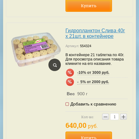
Купить
Гидропланктон Слива 40г
х 21шт. в контейнере
Артикул:
554324
В контейнере 21 таблетка по 40г.
Для просмотра описания товара
кликните на его название.
-10% от 3000 руб.
-  5% от 2000 руб.
Вес
900 г
Добавить к сравнению
−
+
Кол-во:
640,00
руб.
Купить