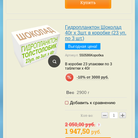
Купить
Гидропланктон Шоколад
40г х 3шт. в коробке (23 уп.
по 3 шт.)
Выгодная цена!
Артикул:
550586Kоробка
В коробке 23 упаковки по 3
таблетки х 40г
-10% от 3000 руб.
Вес
2900 г
Добавить к сравнению
−
+
Кол-во:
2 050,00
руб.
1 947,50
руб.