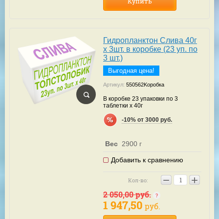
Купить
Гидропланктон Слива 40г
х 3шт. в коробке (23 уп. по
3 шт.)
Выгодная цена!
Артикул:
550562Kоробка
В коробке 23 упаковки по 3
таблетки х 40г
-10% от 3000 руб.
Вес
2900 г
Добавить к сравнению
−
+
Кол-во:
2 050,00
руб.
1 947,50
руб.