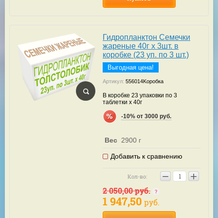
Гидропланктон Семечки
жареные 40г х 3шт. в
коробке (23 уп. по 3 шт.)
Выгодная цена!
Артикул:
556014Kоробка
В коробке 23 упаковки по 3
таблетки х 40г
-10% от 3000 руб.
Вес
2900 г
Добавить к сравнению
−
+
Кол-во:
2 050,00
руб.
1 947,50
руб.