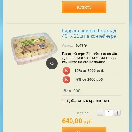
Купить
Гидропланктон Шоколад
40г х 21шт. в контейнере
Артикул:
554379
В контейнере 21 таблетка по 40г.
Для просмотра описания товара
кликните на его название.
-10% от 3000 руб.
-  5% от 2000 руб.
Вес
900 г
Добавить к сравнению
−
+
Кол-во:
640,00
руб.