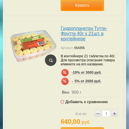
Купить
Гидропланктон Тутти-
Фрутти 40г х 21шт. в
контейнере
Артикул:
554355
В контейнере 21 таблетка по 40г.
Для просмотра описания товара
кликните на его название.
-10% от 3000 руб.
-  5% от 2000 руб.
Вес
900 г
Добавить к сравнению
−
+
Кол-во:
640,00
руб.