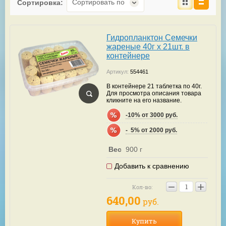
Сортировать по
Сортировка:
Гидропланктон Семечки
жареные 40г х 21шт. в
контейнере
Артикул:
554461
В контейнере 21 таблетка по 40г.
Для просмотра описания товара
кликните на его название.
-10% от 3000 руб.
-  5% от 2000 руб.
Вес
900 г
Добавить к сравнению
−
+
Кол-во:
640,00
руб.
Купить