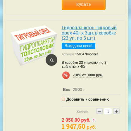
Купить
Гидропланктон Тигровый
орех 40г х 3шт. в коробке
(23 уп. по 3 шт.)
Выгодная цена!
Артикул:
550647Kоробка
В коробке 23 упаковки по 3
таблетки х 40г
-10% от 3000 руб.
Вес
2900 г
Добавить к сравнению
−
+
Кол-во:
2 050,00
руб.
1 947,50
руб.