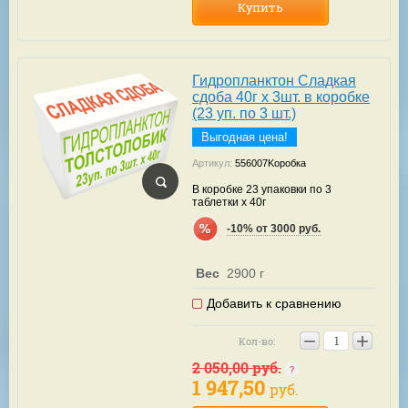
Купить
Гидропланктон Сладкая
сдоба 40г х 3шт. в коробке
(23 уп. по 3 шт.)
Выгодная цена!
Артикул:
556007Kоробка
В коробке 23 упаковки по 3
таблетки х 40г
-10% от 3000 руб.
Вес
2900 г
Добавить к сравнению
−
+
Кол-во:
2 050,00
руб.
1 947,50
руб.