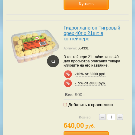
Купить
Гидропланктон Тигровый
орех 40г х 21шт. в
контейнере
Артикул:
554331
В контейнере 21 таблетка по 40г.
Для просмотра описания товара
кликните на его название.
-10% от 3000 руб.
-  5% от 2000 руб.
Вес
900 г
Добавить к сравнению
−
+
Кол-во:
640,00
руб.