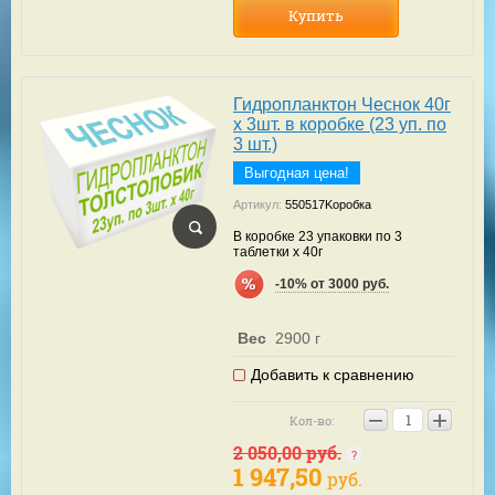
Купить
Гидропланктон Чеснок 40г
х 3шт. в коробке (23 уп. по
3 шт.)
Выгодная цена!
Артикул:
550517Kоробка
В коробке 23 упаковки по 3
таблетки х 40г
-10% от 3000 руб.
Вес
2900 г
Добавить к сравнению
−
+
Кол-во:
2 050,00
руб.
1 947,50
руб.