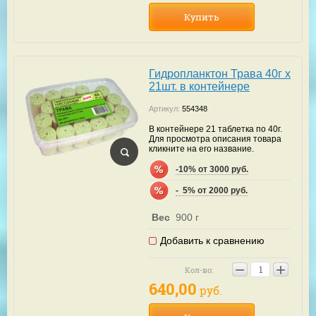
Купить
Гидропланктон Трава 40г х
21шт. в контейнере
Артикул:
554348
В контейнере 21 таблетка по 40г.
Для просмотра описания товара
кликните на его название.
-10% от 3000 руб.
-  5% от 2000 руб.
Вес
900 г
Добавить к сравнению
−
+
Кол-во:
640,00
руб.