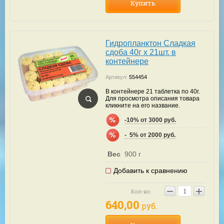
Купить
Гидропланктон Сладкая
сдоба 40г х 21шт. в
контейнере
Артикул:
554454
В контейнере 21 таблетка по 40г.
Для просмотра описания товара
кликните на его название.
-10% от 3000 руб.
-  5% от 2000 руб.
Вес
900 г
Добавить к сравнению
−
+
Кол-во:
640,00
руб.