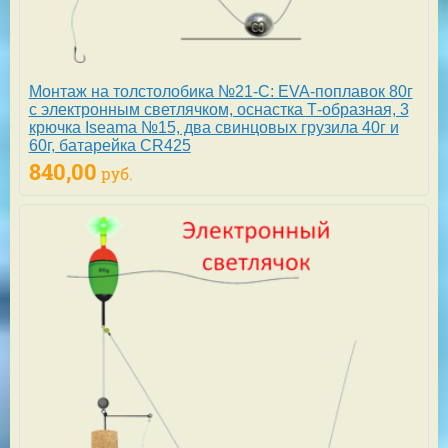
Монтаж на толстолобика №21-С: EVA-поплавок 80г
с электронным светлячком, оснастка Т-образная, 3
крючка Iseama №15, два свинцовых грузила 40г и
60г, батарейка CR425
840,00
руб.