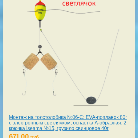
Монтаж на толстолобика №06-С: EVA-поплавок 80г
с электронным светлячком, оснастка Λ-образная, 2
крючка Iseama №15, грузило свинцовое 40г
671,00
руб.