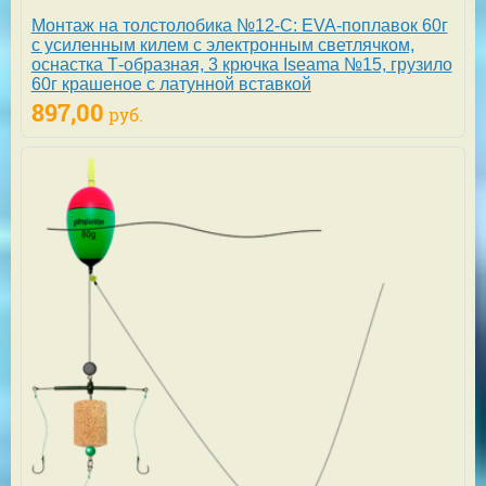
Монтаж на толстолобика №12-С: EVA-поплавок 60г
с усиленным килем с электронным светлячком,
оснастка Т-образная, 3 крючка Iseama №15, грузило
60г крашеное с латунной вставкой
897,00
руб.